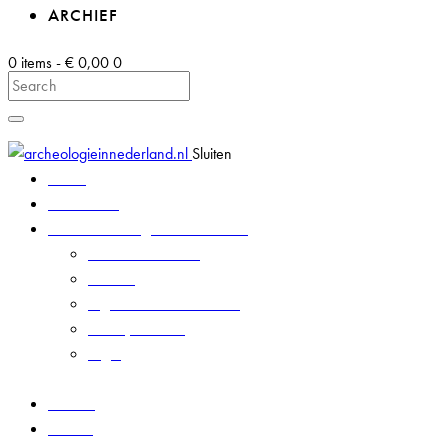
ARCHIEF
0 items
-
€ 0,00
0
Search
Sluiten
Home
Abonneren
Over Archeologie in Nederland
Nieuwste nummer
Contact
Algemene voorwaarden
Privacyverklaring
Login
Nieuws
Archief